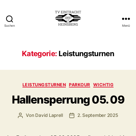
Suchen
Menü
TV
Eintracht
1897
e.V.
Kategorie:
Leistungsturnen
Heinsberg
Kategorien
LEISTUNGSTURNEN
PARKOUR
WICHTIG
Hallensperrung 05. 09
Von
David Laprell
2. September 2025
Beitragsautor
Veröffentlichungsdatum